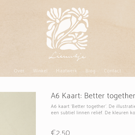
Over
Winkel
Maatwerk
Blog
Contact
A6 Kaart: Better togethe
A6 kaart ‘Better together’. De illustra
een subtiel linnen reliëf. De kleuren k
€
2,50