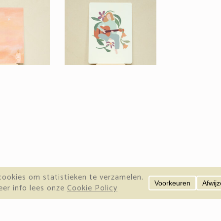
info@lieuwkje.nl | KvK: 66831091 | BTW: NL002259695B32
Privacy Verklaring
|
Algemene Voorwaarden
opyright © 2026, Lieuwkje Doornenbal. Alle rechten voorbehoude