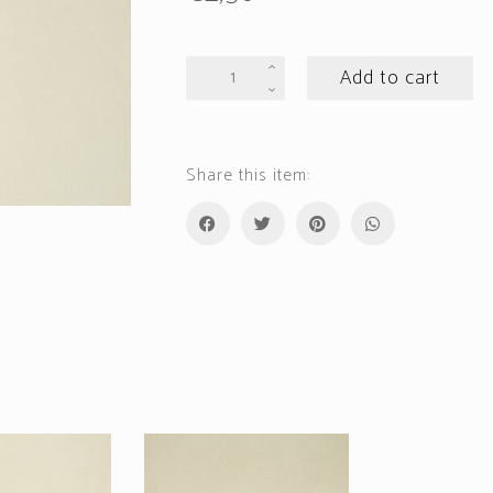
A6
Add to cart
Kaart:
Better
together
quantity
Share this item: