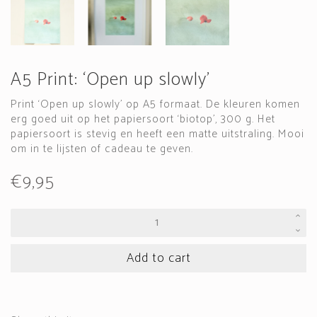
A5 Print: ‘Open up slowly’
Print ‘Open up slowly’ op A5 formaat. De kleuren komen
erg goed uit op het papiersoort ‘biotop’, 300 g. Het
papiersoort is stevig en heeft een matte uitstraling. Mooi
om in te lijsten of cadeau te geven.
€
9,95
A5
Print:
'Open
up
Add to cart
slowly'
quantity